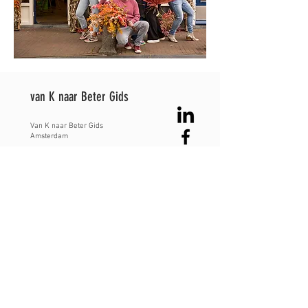
van K naar Beter Gids
Van K naar Beter
​ Gids
Amsterdam
KVK:
83595961
0653329328
- Evelien van der Werff
evelienvanderwerff@gmail.com
Disclaimer
De informatie in de 'van K naar Beter Gids' is uitsluitend bedoeld voor
algemene informatiedoeleinden en mag niet worden beschouwd als
medisch advies, diagnose of behandeling. Hoewel ik mijn best doe om
nauwkeurige en up-to-date informatie te verstrekken, garandeer ik niet