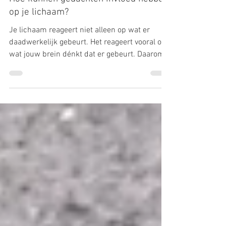
DE RUST IN JE HOOFD ROUTE
Hoe kunnen gedachten invloed hebben
op je lichaam?
Je lichaam reageert niet alleen op wat er
daadwerkelijk gebeurt. Het reageert vooral op
wat jouw brein dénkt dat er gebeurt. Daarom
kan één gedachte van angst je hart sneller
laten kloppen, terwijl één gedachte van
veiligheid je hele lichaam kan laten
ontspannen. Dat betekent niet dat je met
gedachten alles kunt sturen. Ons lichaam
wordt door veel meer beïnvloed, zoals slaap,
voeding, ziekte, beweging en genetische
factoren. Maar gedachten zijn wel een
krachtige factor die vo