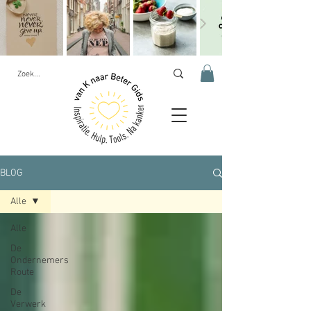
BLOG
Alle
Alle
De
Ondernemers
Route
De
Verwerk