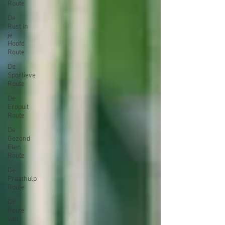
Route
De
Rust in
je
Hoofd
Route
De
Sportieve
Route
De
Eropuit
Route
De
Gezond
Eten
Route
De
Praathulp
Route
De
Route
van