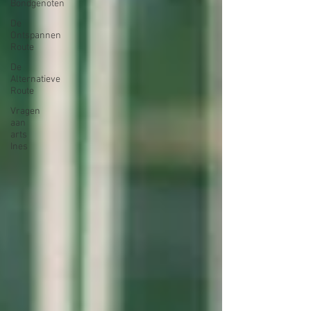
Bondgenoten
De
Ontspannen
Route
De
Alternatieve
Route
Vragen
aan
arts
Ines