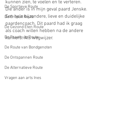
kunnen zien, te voelen en te verteren. 
De Sportieve Route
Die ander is in mijn geval paard Jenske. 
Een hele bijzondere, lieve en duidelijke 
De Eropuit Route
paardencoach. Dit paard had ik graag 
De Gezond Eten Route
als coach willen hebben na de andere 
De Praathulp Route
kankers. Als wegwijzer.
De Route van Bondgenoten
De Ontspannen Route
De Alternatieve Route
Vragen aan arts Ines