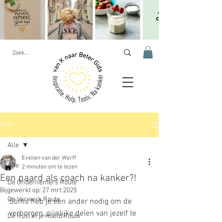
Post
Alle
Evelien van der Werff
Alle
2 minuten om te lezen
Een paard als coach na kanker?!
De Ondernemers Route
Bijgewerkt op:
27 mrt 2025
De Verwerk Route
Soms heb je een ander nodig om de 
verborgen, pijnlijke delen van jezelf te 
De Rust in je Hoofd Route