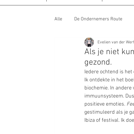
Alle
De Ondernemers Route
Evelien van der Werf
De Eropuit Route
De Gezond
Als je niet ku
gezond.
De Ontspannen Route
De Al
Iedere ochtend is het 
Ik ontdekte in het boe
biochemie. In andere 
immuunsysteem. Dus t
positieve emoties. 
Fe
gestimuleerd als je g
Ibiza of festival. Ik 