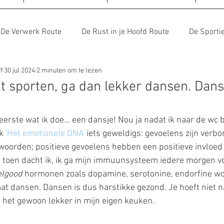
De Verwerk Route
De Rust in je Hoofd Route
De Sporti
f
30 jul 2024
2 minuten om te lezen
 Eten Route
De Praathulp Route
De Route van Bondge
nt sporten, ga dan lekker dansen. Dans
ternatieve Route
Vragen aan arts Ines
eerste wat ik doe... een dansje! Nou ja nadat ik naar de wc
k 
'Het emotionele DNA'
 iets geweldigs: gevoelens zijn verb
woorden; positieve gevoelens hebben een positieve invloed
oen dacht ik, ik ga mijn immuunsysteem iedere morgen v
elgood
 hormonen zoals dopamine, serotonine, endorfine w
aat dansen. Dansen is dus harstikke gezond. Je hoeft niet n
doe het gewoon lekker in mijn eigen keuken.