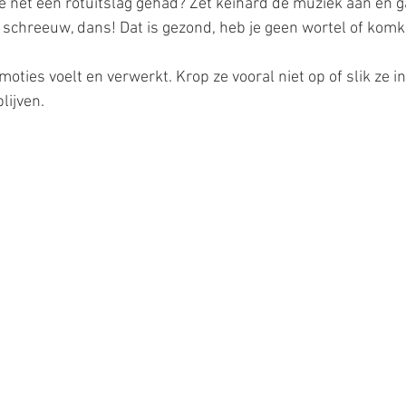
e net een rotuitslag gehad? Zet keihard de muziek aan en g
l, schreeuw, dans! Dat is gezond, heb je geen wortel of ko
emoties voelt en verwerkt. Krop ze vooral niet op of slik ze 
lijven.