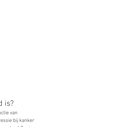
 is?
ctie van 
ssie bij kanker 