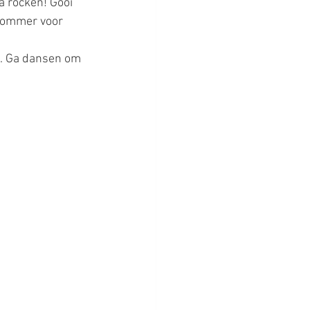
a rocken! Gooi 
mkommer voor 
in. Ga dansen om 