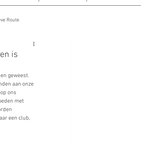
eve Route
noten
en is
 ben geweest.
onden aan onze 
 op ons 
oeden met 
orden 
aar een club, 