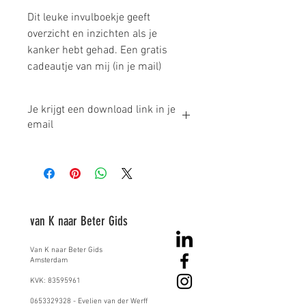
Dit leuke invulboekje geeft
overzicht en inzichten als je
kanker hebt gehad. Een gratis
cadeautje van mij (in je mail)
Je krijgt een download link in je
email
Als je de bestelpagina hebt ingevuld en
verzonden, dan vind je dit handige en
leuke eBook in je mail.
van K naar Beter Gids
Van K naar Beter
​ Gids
Amsterdam
KVK:
83595961
0653329328
- Evelien van der Werff