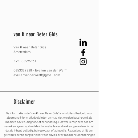
van K naar Beter Gids
Van K naar Beter
​ Gids
Amsterdam
KVK:
83595961
0653329328
- Evelien van der Werff
evelienvanderwerff@gmail.com
Disclaimer
De informatie in de 'van K naar Beter Gids' is uitsluitend bedoeld voor
algemene informatiedoeleinden en mag niet worden beschouwd als
medisch advies, diagnose of behandeling. Hoewel ik mijn best doe om
nauwkeurige en up-to-date informatie te verstrekken, garandeer ik niet
dat de inhoud volledig, betrouwbaar of actueel is. Raadpleeg altijd een
gekwalificeerde zorgverlener voor advies over medische aandoeningen