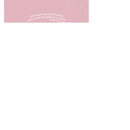
van K naar Beter Gids
Van K naar Beter
​ Gids
Amsterdam
KVK:
83595961
0653329328
- Evelien van der Werff
evelienvanderwerff@gmail.com