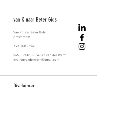
van K naar Beter Gids
Van K naar Beter
​ Gids
Amsterdam
KVK:
83595961
0653329328
- Evelien van der Werff
evelienvanderwerff@gmail.com
Disclaimer
De informatie in de 'van K naar Beter Gids' is uitsluitend bedoeld voor
algemene informatiedoeleinden en mag niet worden beschouwd als
medisch advies, diagnose of behandeling. Hoewel ik mijn best doe om
nauwkeurige en up-to-date informatie te verstrekken, garandeer ik niet
dat de inhoud volledig, betrouwbaar of actueel is. Raadpleeg altijd een
gekwalificeerde zorgverlener voor advies over medische aandoeningen
of behandelingen. Gebruik van de informatie in deze gids is geheel op
eigen risico. Ik aanvaard geen aansprakelijkheid voor verlies of schade
voortvloeiend uit het gebruik van deze van K naar Beter gids.