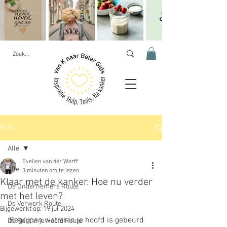
Post
Alle
Evelien van der Werff
Alle
3 minuten om te lezen
Klaar met de kanker. Hoe nu verder
De Ondernemers Route
met het leven?
De Verwerk Route
Bijgewerkt op:
19 jul 2024
Begrijpen wat er in je hoofd is gebeurd 
De Rust in je Hoofd Route