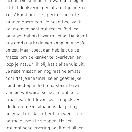
sleept. Die sluit als het ware de toegang 
tot het denkvermogen af zodat je in een 
‘roes’ komt om deze periode beter te 
kunnen doorstaan. Je hoort heel vaak 
dat mensen achteraf zeggen ‘het leek 
net alsof het niet over mij ging.’ Dat komt 
dus omdat je brein een knop in je hoofd 
omzet. Maar goed, dan heb je dus de 
mazzel om de kanker te ‘overleven’ en 
loop je natuurlijk blij het ziekenhuis uit. 
Je hebt misschien nog niet helemaal 
door dat je lichamelijke en geestelijke 
conditie diep in het rood staan, terwijl 
van jou wel wordt verwacht dat je de-
draad-van-het-leven-weer-oppakt. Het 
idiote van deze situatie is dat je nog 
helemaal niet klaar bent om weer in het 
normale leven te stappen. Na een 
traumatische ervaring heeft niet alleen 