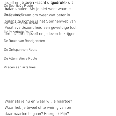
jezelf en 
je leven -zacht uitgedrukt- uit 
De Sportieve Route
balans
 halen. Als je niet weet waar je 
De Eropuit Route
moet beginnen om weer wat beter in 
balans te komen is het Spinnenweb van 
De Gezond Eten Route
Positieve Gezondheid een geweldige tool 
De Praathulp Route
om inzicht in jezelf en je leven te krijgen.
De Route van Bondgenoten
De Ontspannen Route
De Alternatieve Route
Vragen aan arts Ines
Waar sta je nu en waar wil je naartoe? 
Waar heb je teveel of te weinig van om 
daar naartoe te gaan? Energie? Pijn? 