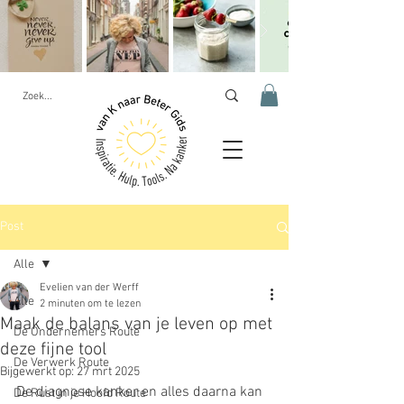
Post
Alle
Evelien van der Werff
Alle
2 minuten om te lezen
Maak de balans van je leven op met
De Ondernemers Route
deze fijne tool
De Verwerk Route
Bijgewerkt op:
27 mrt 2025
De diagnose kanker en alles daarna kan 
De Rust in je Hoofd Route