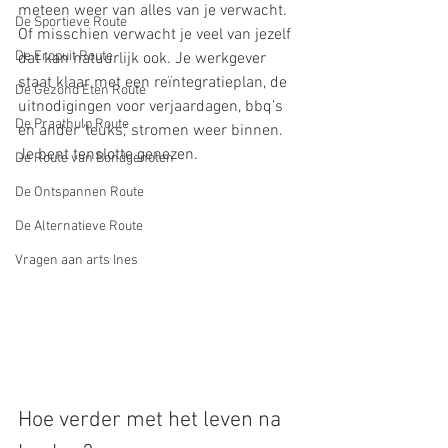
meteen weer van alles van je verwacht. 
De Sportieve Route
Of misschien verwacht je veel van jezelf 
De Eropuit Route
dat kan natuurlijk ook. Je werkgever 
staat klaar met een reïntegratieplan, de 
De Gezond Eten Route
uitnodigingen voor verjaardagen, bbq’s 
De Praathulp Route
en ander ‘leuks,’ stromen weer binnen. 
Je bent tenslotte genezen.
De Route van Bondgenoten
De Ontspannen Route
De Alternatieve Route
Vragen aan arts Ines
Hoe verder met het leven na 