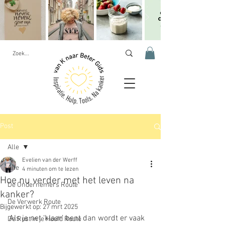
Post
Alle
Evelien van der Werff
Alle
4 minuten om te lezen
Hoe nu verder met het leven na
De Ondernemers Route
kanker?
De Verwerk Route
Bijgewerkt op:
27 mrt 2025
Als je net ‘klaar’ bent dan wordt er vaak 
De Rust in je Hoofd Route