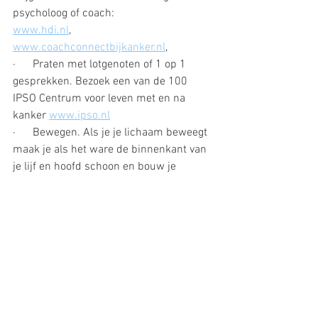
psycholoog of coach:
www.hdi.nl
, 
www.coachconnectbijkanker.nl
, 
·      Praten met lotgenoten of 1 op 1 
gesprekken. Bezoek een van de 100 
IPSO Centrum voor leven met en na 
kanker 
www.ipso.nl
·      Bewegen. Als je je lichaam beweegt 
maak je als het ware de binnenkant van 
je lijf en hoofd schoon en bouw je 
conditie op. Alles is goed: wandelen, 
fietsen, fysiotherapie, fitness, zwemmen, 
enz. Beter een paar meter dan geen.
Ik heb samen met een oncologisch 
personal trainer een Thuis Fit Box 
gemaakt, zodat je iedere dag, tussen de 
bedrijven door, op een leuke en simpele 
manier aan de conditie van je lijf kan 