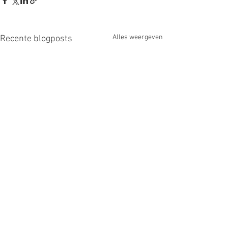
Alles weergeven
Recente blogposts
Opmerkingen
0.0 / 5 (0)