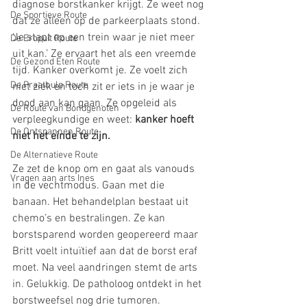
diagnose borstkanker krijgt. Ze weet nog 
De Sportieve Route
dat ze alleen op de parkeerplaats stond. 
‘Je stapt op een trein waar je niet meer 
De Eropuit Route
uit kan.’ Ze ervaart het als een vreemde 
De Gezond Eten Route
tijd. Kanker overkomt je. Ze voelt zich 
De Praathulp Route
niet ziek en toch zit er iets in je waar je 
dood aan kan gaan. Ze opgeleid als 
De Route van Bondgenoten
verpleegkundige en weet: 
kanker hoeft 
De Ontspannen Route
niet het einde te zijn.
De Alternatieve Route
Ze zet de knop om en gaat als vanouds 
Vragen aan arts Ines
in de vechtmodus. Gaan met die 
banaan. Het behandelplan bestaat uit 
chemo’s en bestralingen. Ze kan 
borstsparend worden geopereerd maar 
Britt voelt intuïtief aan dat de borst eraf 
moet. Na veel aandringen stemt de arts 
in. Gelukkig. De patholoog ontdekt in het 
borstweefsel nog drie tumoren.