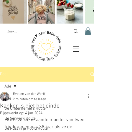
Post
Alle
Evelien van der Werff
Alle
2 minuten om te lezen
Kanker is niet het einde
De Ondernemers Route
Bijgewerkt op:
4 jun 2024
De Verwerk Route
Britt is alleenstaande moeder van twee 
kinderen en pas 38 jaar als ze de 
De Rust in je Hoofd Route