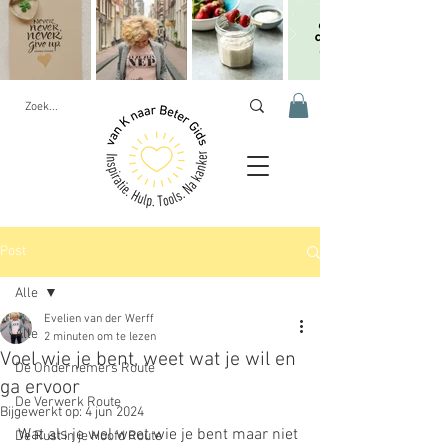
Post
Alle
Evelien van der Werff
Alle
2 minuten om te lezen
Voel wie je bent, weet wat je wil en
De Ondernemers Route
ga ervoor
De Verwerk Route
Bijgewerkt op:
4 jun 2024
Wat als je wel weet wie je bent maar niet 
De Rust in je Hoofd Route