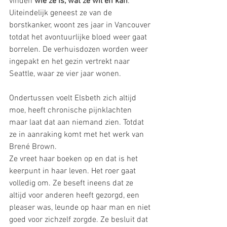
vinden 
wie ze is, wat ze wil en kan
. 
Uiteindelijk geneest ze van de 
borstkanker, woont zes jaar in Vancouver 
totdat het avontuurlijke bloed weer gaat 
borrelen. De verhuisdozen worden weer 
ingepakt en het gezin vertrekt naar 
Seattle, waar ze vier jaar wonen.
Ondertussen voelt Elsbeth zich altijd 
moe, heeft chronische pijnklachten 
maar laat dat aan niemand zien. Totdat 
ze in aanraking komt met het werk van 
Brené Brown.
Ze vreet haar boeken op en dat is het 
keerpunt in haar leven. Het roer gaat 
volledig om. Ze beseft ineens dat ze 
altijd voor anderen heeft gezorgd, een 
pleaser was, leunde op haar man en niet 
goed voor zichzelf zorgde. Ze besluit dat 