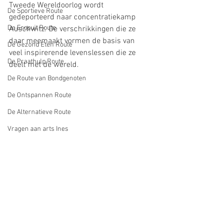
Tweede Wereldoorlog wordt 
De Sportieve Route
gedeporteerd naar concentratiekamp 
De Eropuit Route
Auschwitz. De verschrikkingen die ze 
daar meemaakt vormen de basis van 
De Gezond Eten Route
veel inspirerende levenslessen die ze 
De Praathulp Route
deelt met de wereld.
De Route van Bondgenoten
De Ontspannen Route
De Alternatieve Route
Vragen aan arts Ines