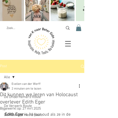
Post
Alle
Evelien van der Werff
Alle
2 minuten om te lezen
Dit kunnen we leren van Holocaust
De Ondernemers Route
overlever Edith Eger
De Verwerk Route
Bijgewerkt op:
27 mrt 2025
Edith Eger
 is 16 jaar oud als ze in de 
De Rust in je Hoofd Route