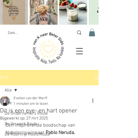
Post
Alle
Evelien van der Werff
Alle
1 minuten om te lezen
Dit is een eye- en hart opener
De Ondernemers Route
Bijgewerkt op:
27 mrt 2025
De Verwerk Route
Een inspirerende boodschap van 
Nobelprijswinnaar 
Pablo Neruda.
De Rust in je Hoofd Route