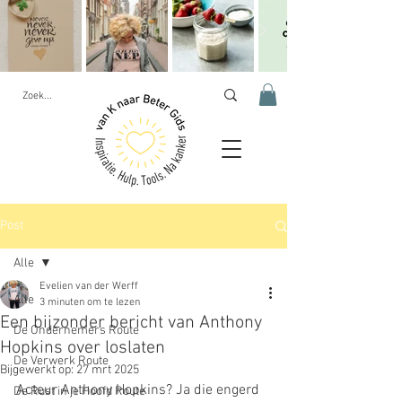
Post
Alle
Evelien van der Werff
Alle
3 minuten om te lezen
Een bijzonder bericht van Anthony
De Ondernemers Route
Hopkins over loslaten
De Verwerk Route
Bijgewerkt op:
27 mrt 2025
Acteur Anthony Hopkins? Ja die engerd 
De Rust in je Hoofd Route