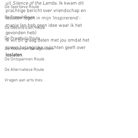
uit 
Silence of the Lambs. 
Ik kwam dit 
De Sportieve Route
prachtige bericht over vriendschap en 
De Eropuit Route
loslaten tegen in mijn 'Inspirerend'- 
mapje (en heb geen idee waar ik het 
De Gezond Eten Route
gevonden heb) 
De Praathulp Route
Ik wil dit graag delen met jou omdat het 
zoveel belangrijke inzichten geeft over 
De Route van Bondgenoten
loslaten
.
De Ontspannen Route
De Alternatieve Route
Vragen aan arts Ines