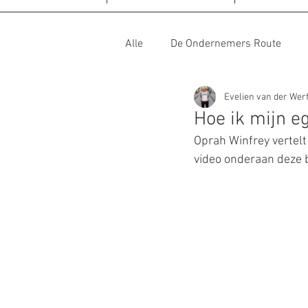
Alle
De Ondernemers Route
Evelien van der Werf
De Eropuit Route
De Gezond
Hoe ik mijn e
Oprah Winfrey vertelt 
De Ontspannen Route
De Al
video onderaan deze b