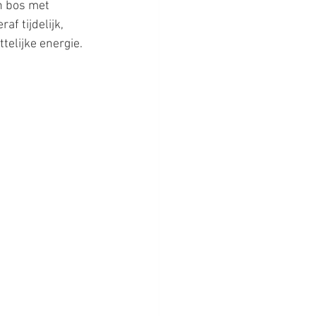
n bos met 
af tijdelijk, 
elijke energie. 