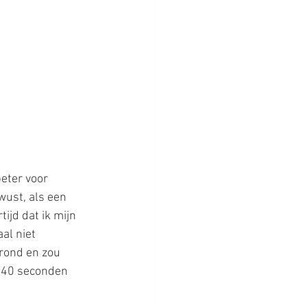
eter voor 
ust, als een 
ijd dat ik mijn 
al niet 
rond en zou 
n 40 seconden 